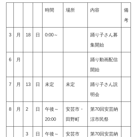
時間
場所
内容
備
考
3
月
18
日
0:00～
踊り子さん募
集開始
6
月
踊り動画配信
開始
7
月
13
日
未定
未定
踊り子さん説
明会
8
月
2
日
午後～
安芸市・
第70回安芸納
20:00
田野町
涼市民祭
3
日
午後～
安芸市
第70回安芸納